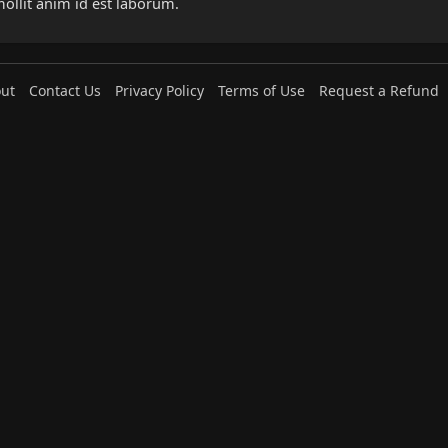
mollit anim id est laborum.
ut
Contact Us
Privacy Policy
Terms of Use
Request a Refund